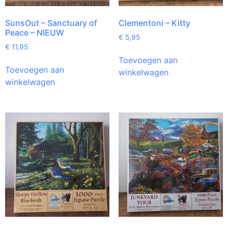
SunsOut – Sanctuary of
Clementoni – Kitty
Peace – NIEUW
€
5,95
€
11,95
Toevoegen aan
Toevoegen aan
winkelwagen
winkelwagen