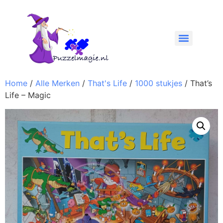
Home
/
Alle Merken
/
That's Life
/
1000 stukjes
/ That’s
Life – Magic