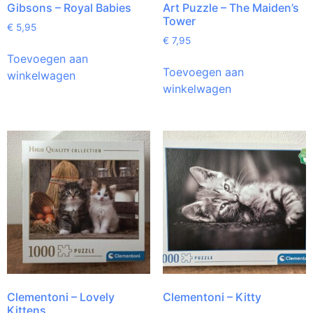
Gibsons – Royal Babies
Art Puzzle – The Maiden’s
Tower
€
5,95
€
7,95
Toevoegen aan
Toevoegen aan
winkelwagen
winkelwagen
Clementoni – Lovely
Clementoni – Kitty
Kittens