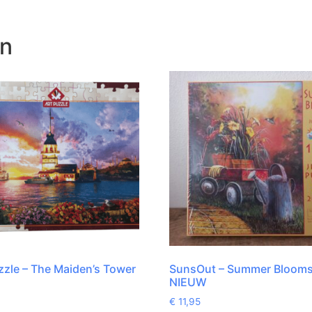
en
zzle – The Maiden’s Tower
SunsOut – Summer Blooms
NIEUW
€
11,95