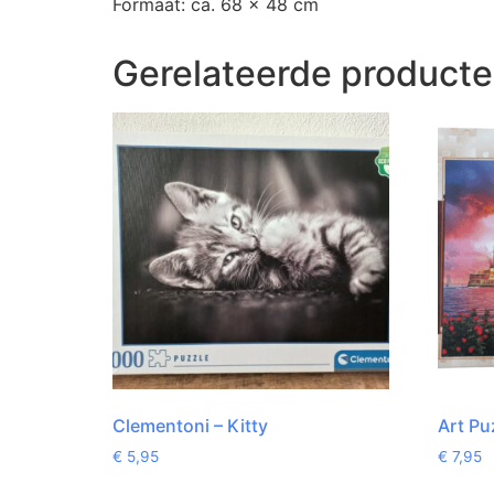
Formaat: ca. 68 x 48 cm
Gerelateerde product
Clementoni – Kitty
Art Pu
€
5,95
€
7,95