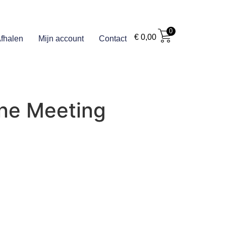
0
€
0,00
fhalen
Mijn account
Contact
line Meeting