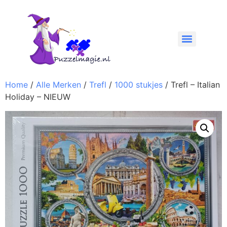
Home
/
Alle Merken
/
Trefl
/
1000 stukjes
/ Trefl – Italian
Holiday – NIEUW