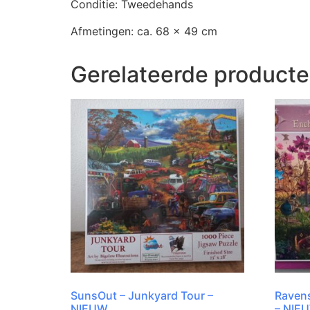
Conditie: Tweedehands
Afmetingen: ca. 68 x 49 cm
Gerelateerde product
SunsOut – Junkyard Tour –
Raven
NIEUW
– NIE