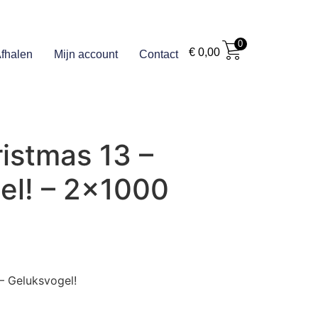
0
€
0,00
fhalen
Mijn account
Contact
istmas 13 –
el! – 2×1000
 – Geluksvogel!