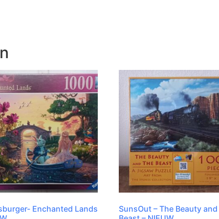
en
sburger- Enchanted Lands
SunsOut – The Beauty and
UW
Beast – NIEUW