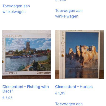
Toevoegen aan
Toevoegen aan
winkelwagen
winkelwagen
Clementoni – Fishing with
Clementoni – Horses
Oscar
€
5,95
€
5,95
Toevoegen aan