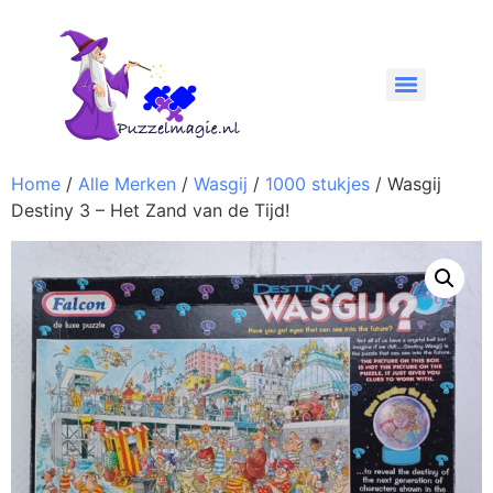
Home
/
Alle Merken
/
Wasgij
/
1000 stukjes
/ Wasgij
Destiny 3 – Het Zand van de Tijd!