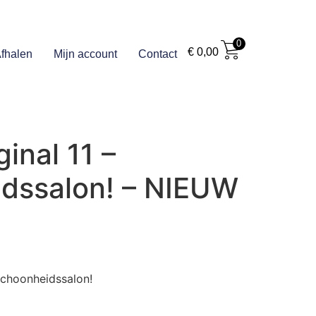
0
€
0,00
fhalen
Mijn account
Contact
inal 11 –
dssalon! – NIEUW
 Schoonheidssalon!