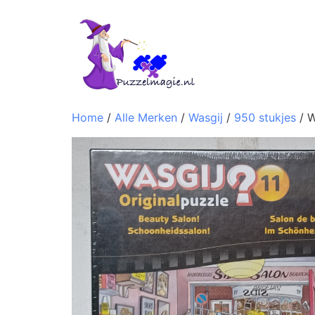
Home
/
Alle Merken
/
Wasgij
/
950 stukjes
/ W