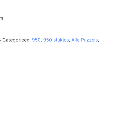
cm
8
Categorieën:
950
,
950 stukjes
,
Alle Puzzels
,