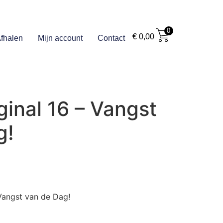
0
€
0,00
fhalen
Mijn account
Contact
ginal 16 – Vangst
g!
 Vangst van de Dag!