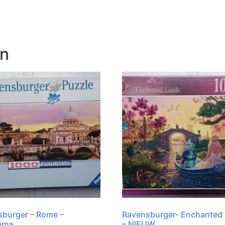
en
burger – Rome –
Ravensburger- Enchanted
ama
– NIEUW