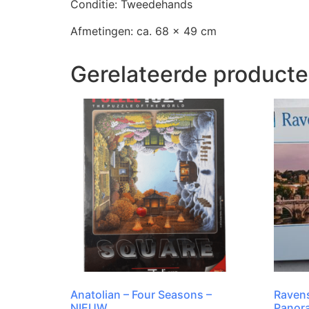
Conditie: Tweedehands
Afmetingen: ca. 68 x 49 cm
Gerelateerde product
Anatolian – Four Seasons –
Ravens
NIEUW
Panor