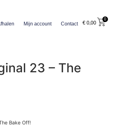
0
€
0,00
fhalen
Mijn account
Contact
ginal 23 – The
 The Bake Off!