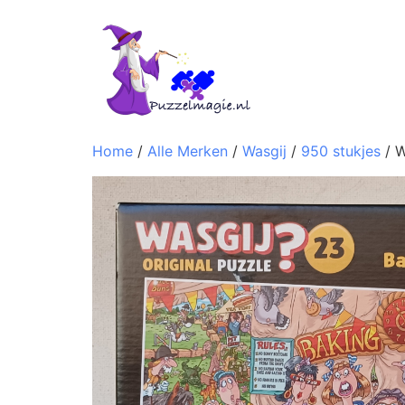
Home
/
Alle Merken
/
Wasgij
/
950 stukjes
/ W