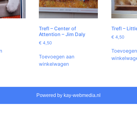
Trefl – Center of
Trefl – Litt
Attention – Jim Daly
€
4,50
€
4,50
n
Toevoegen
Toevoegen aan
winkelwag
winkelwagen
Powered by kay-webmedia.nl