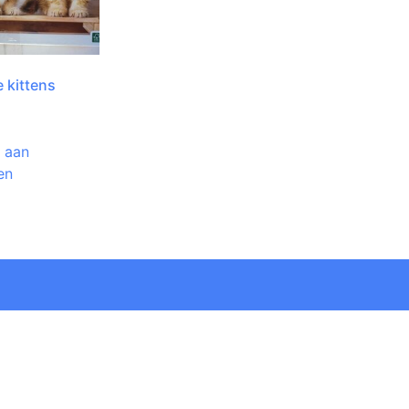
le kittens
 aan
en