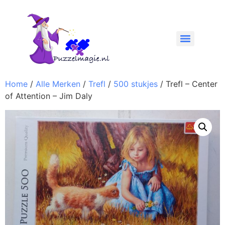
Home
/
Alle Merken
/
Trefl
/
500 stukjes
/ Trefl – Center
of Attention – Jim Daly