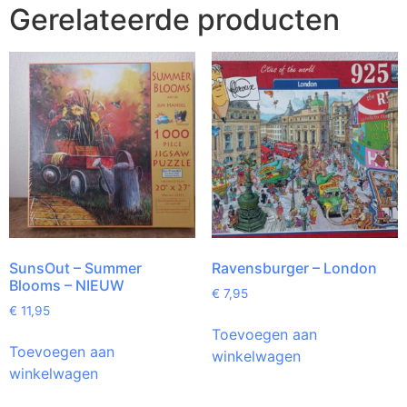
Gerelateerde producten
SunsOut – Summer
Ravensburger – London
Blooms – NIEUW
€
7,95
€
11,95
Toevoegen aan
Toevoegen aan
winkelwagen
winkelwagen