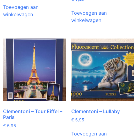
Toevoegen aan
Toevoegen aan
winkelwagen
winkelwagen
Clementoni – Tour Eiffel –
Clementoni – Lullaby
Paris
€
5,95
€
5,95
Toevoegen aan