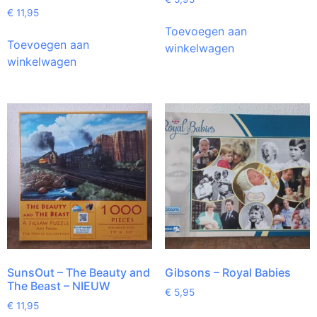
€
11,95
Toevoegen aan
Toevoegen aan
winkelwagen
winkelwagen
SunsOut – The Beauty and
Gibsons – Royal Babies
The Beast – NIEUW
€
5,95
€
11,95