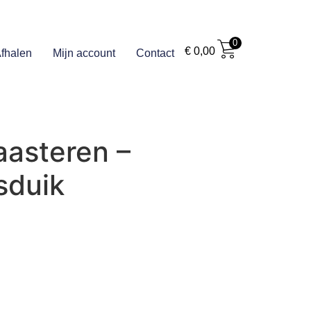
0
€
0,00
fhalen
Mijn account
Contact
aasteren –
sduik