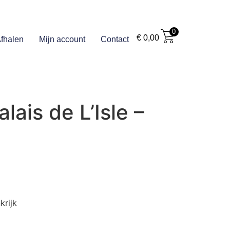
0
€
0,00
fhalen
Mijn account
Contact
lais de L’Isle –
krijk