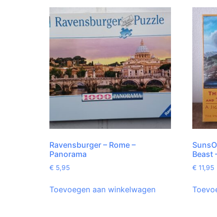
Ravensburger – Rome –
SunsOu
Panorama
Beast
€
5,95
€
11,95
Toevoegen aan winkelwagen
Toevo