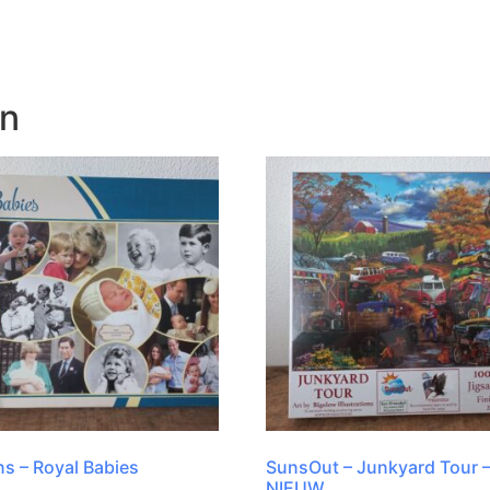
en
s – Royal Babies
SunsOut – Junkyard Tour 
NIEUW