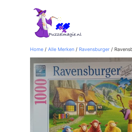
Home
/
Alle Merken
/
Ravensburger
/ Ravens