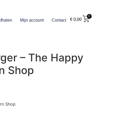
0
€
0,00
fhalen
Mijn account
Contact
ger – The Happy
n Shop
arn Shop