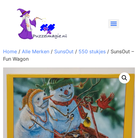
Home
/
Alle Merken
/
SunsOut
/
550 stukjes
/ SunsOut –
Fun Wagon