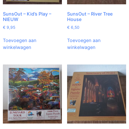
SunsOut – Kid’s Play –
SunsOut – River Tree
NIEUW
House
€
9,95
€
6,50
Toevoegen aan
Toevoegen aan
winkelwagen
winkelwagen