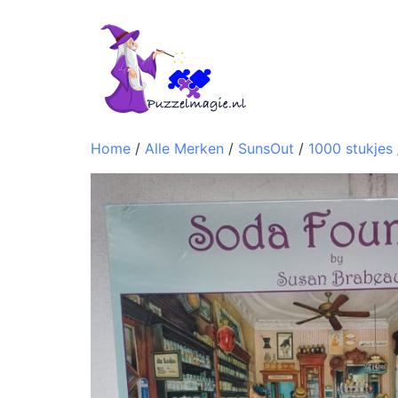
Home
/
Alle Merken
/
SunsOut
/
1000 stukjes