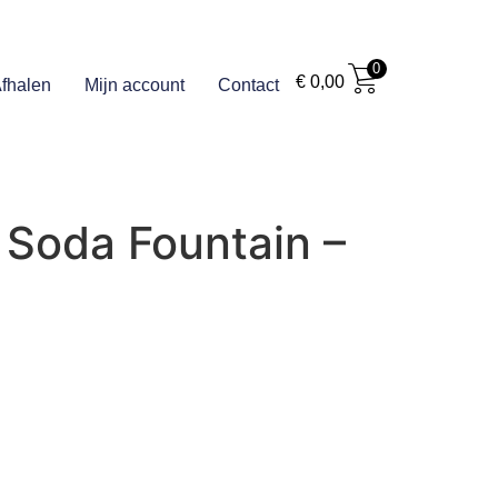
0
€
0,00
fhalen
Mijn account
Contact
 Soda Fountain –